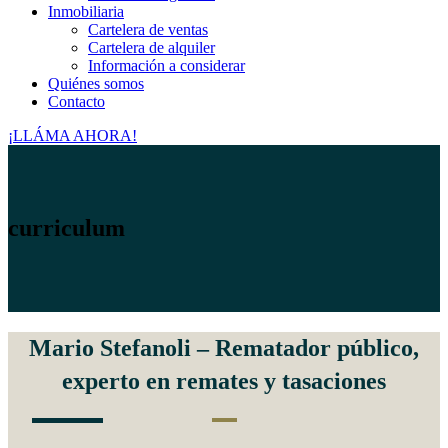
Inmobiliaria
Cartelera de ventas
Cartelera de alquiler
Información a considerar
Quiénes somos
Contacto
¡LLÁMA AHORA!
curriculum
Mario Stefanoli – Rematador público,
experto en remates y tasaciones