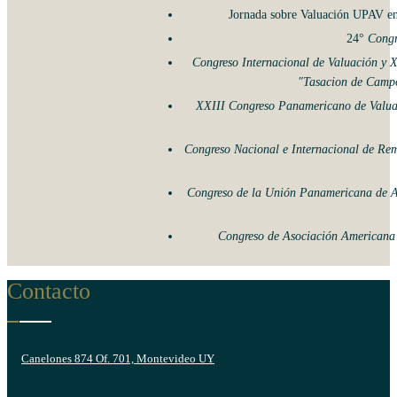
Jornada sobre Valuación UPAV en
24°
Congr
Congreso Internacional de Valuación y 
"Tasacion de Campos
XXIII Congreso Panamericano de Valuac
Congreso Nacional e Internacional de Rem
Congreso de la Unión Panamericana de As
Congreso de Asociación Americana 
Contacto
Canelones 874 Of. 701, Montevideo UY