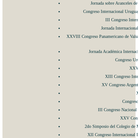
Jornada sobre Aranceles d
Congreso Internacional Urugua
III Congreso Inter
Jornada Internaciona
XXVIII Congreso Panamericano de Valuac
Jornada Académica Internac
Congreso Ur
XXVI
XIII Congreso Inte
XV Congreso Argenti
X
Congreso
III Congreso Nacional 
XXV Cong
2do Simposio del Colegio de M
XII Congreso Internacional I