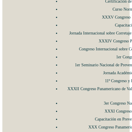
Certificación d
Curso Norm
XXXV Congreso Pa
Capacitac
Jornada Internacional sobre Correta
XXXIV Congreso Pa
Congreso Internacional sobre 
1er Cong
1er Seminario Nacional de Prevenc
Jornada Académic
11º Congreso y 
XXXII Congreso Panamericano de Valua
3er Congreso Nac
XXXI Congreso P
Capacitación en Prev
XXX Congreso Panamerica